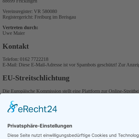
88699 Frickingen
Vereinsregister: VR 580080
Registergericht: Freiburg im Breisgau
Vertreten durch:
Uwe Maier
Kontakt
Telefon: 0162 7722218
E-Mail:
Diese E-Mail-Adresse ist vor Spambots geschützt! Zur Anzeig
EU-Streitschlichtung
Die Europäische Kommission stellt eine Plattform zur Online-Streitbe
Unsere E-Mail-Adresse finden Sie oben im Impressum.
Verbraucher­streit­beilegung/Universal­schli
Wir sind nicht bereit oder verpflichtet, an Streitbeilegungsverfahren 
Aufrufe: 12867