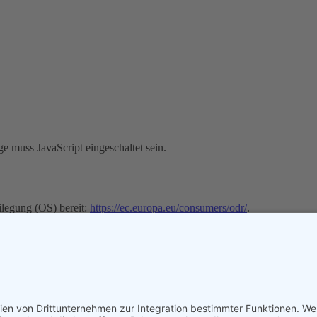
e muss JavaScript eingeschaltet sein.
ilegung (OS) bereit:
https://ec.europa.eu/consumers/odr/
.
chtungs­stelle
vor einer Verbraucherschlichtungsstelle teilzunehmen.